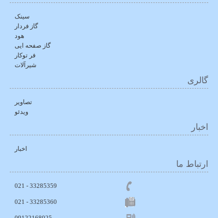
سینک
گاز فردار
هود
گاز صفحه ایی
فر توکار
شیرآلات
گالری
تصاویر
ویدئو
اخبار
اخبار
ارتباط ما
33285359 - 021
021 - 33285360
09122168025